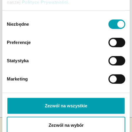
naszej
Polityce Prywatności
.
5 PORCJI DZIENNIE: JAK
Wybór
Niezbędne
JEŚĆ WYSTARCZAJĄCO
zgody
DUŻO OWOCÓW I
Preferencje
WARZYW
Statystyka
CZYTAJ WIĘCEJ
Marketing
1
2
3
4
Zezwól na wszystkie
Zezwól na wybór