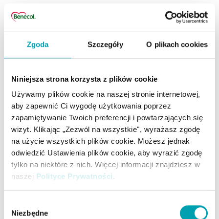
Większość produktów zawiera mieszankę
różnych rodzajów tłuszczu, ale zwykle
klasyfikuje się je według tych, które znajdują
Zgoda
Szczegóły
O plikach cookies
się w nich w największych ilościach.
Niniejsza strona korzysta z plików cookie
Tłuszcze nasycone
Używamy plików cookie na naszej stronie internetowej,
aby zapewnić Ci wygodę użytkowania poprzez
Do najbogatszych źródeł nasyconych kwasów
zapamiętywanie Twoich preferencji i powtarzających się
tłuszczowych należą czerwone mięso,
wizyt. Klikając „Zezwól na wszystkie", wyrażasz zgodę
pełnotłuste produkty mleczne i tłuszcze, takie
na użycie wszystkich plików cookie. Możesz jednak
odwiedzić Ustawienia plików cookie, aby wyrazić zgodę
jak masło, smalec i masło ghee, a także olej
tylko na niektóre z nich. Więcej informacji znajdziesz w
kokosowy i palmowy. Ale wyroby cukiernicze
naszej
Polityce Prywatności
.
takie jak ciasta, herbatniki, ciastka i czekolada
również mogą stanowić źródło tłuszczów
Wybór
nasyconych w naszej diecie, więc równie
Niezbędne
zgody