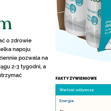
ym
ać o zdrowie
telka napoju
iennie pozwala na
ągu 2-3 tygodni, a
utrzymać
FAKTY ŻYWIENIOWE
Wartość odżywcza
Energia