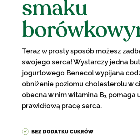
smaku
borówkow
Teraz w prosty sposób możesz zadb
swojego serca! Wystarczy jedna bu
jogurtowego Benecol wypijana codz
obniżenie poziomu cholesterolu w ci
obecna w nim witamina B₁ pomaga 
prawidłową pracę serca.
BEZ DODATKU CUKRÓW