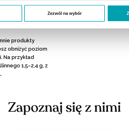
Zezwól na wybór
Z
STEROLU W
ennie produkty
esz obniżyć poziom
i. Na przykład
innego 1,5–2,4 g, z
.
Zapoznaj się z nimi