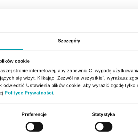
Szczegóły
rówkowy z
 plików cookie
ry stanoli
szej stronie internetowej, aby zapewnić Ci wygodę użytkowan
owy z
ających się wizyt. Klikając „Zezwól na wszystkie", wyrażasz zg
tor (pektyny),
 odwiedzić Ustawienia plików cookie, aby wyrazić zgodę tylko n
bstancja słodząca
zej
Polityce Prywatności
.
 naturalnie
Preferencje
Statystyka
łowym