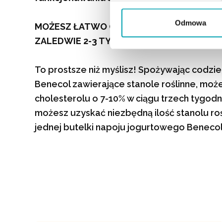
Odmowa
MOŻESZ ŁATWO OBNIŻYĆ POZIOM CHOLE
ZALEDWIE 2-3 TYGODNIE
To prostsze niż myślisz! Spożywając codzi
Benecol zawierające stanole roślinne, moż
cholesterolu o 7-10% w ciągu trzech tygodn
możesz uzyskać niezbędną ilość stanolu rośl
jednej butelki napoju jogurtowego Benecol