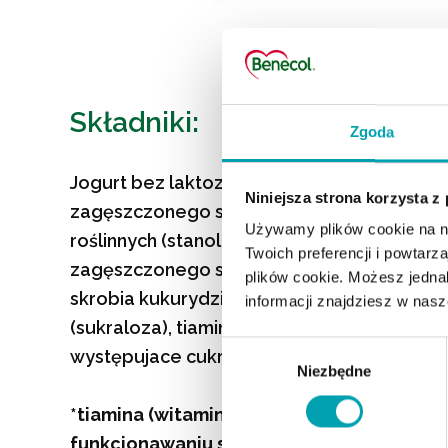
Składniki:
Zgoda
Jogurt bez laktozy (z mleka) 86 %, sok bo
Niniejsza strona korzysta z
zagęszczonego soku borówkowego 6%, est
Używamy plików cookie na na
roślinnych (stanole roślinne 2%), sok cytryn
Twoich preferencji i powtarz
zagęszczonego soku cytrynowego, stabiliza
plików cookie. Możesz jednak
skrobia kukurydziana, naturalny aromat, su
informacji znajdziesz w nas
(sukraloza), tiamina (wiatmina B1)*. Zawiera
Wybór
występujace cukry.
Niezbędne
zgody
*tiamina (witamina B₁) pomaga w prawid
funkcjonawaniu serca