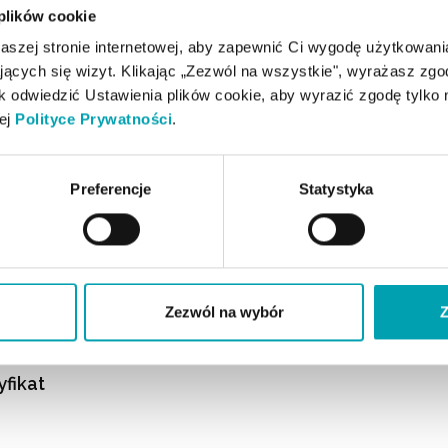
 plików cookie
szej stronie internetowej, aby zapewnić Ci wygodę użytkowan
ających się wizyt. Klikając „Zezwól na wszystkie", wyrażasz zg
 odwiedzić Ustawienia plików cookie, aby wyrazić zgodę tylko n
zej
Polityce Prywatności
.
Preferencje
Statystyka
ch (stanole roślinne
 proszku (z mleka),
y kwasów
Zezwól na wybór
Z
, regulator
teny), retinol,
yfikat