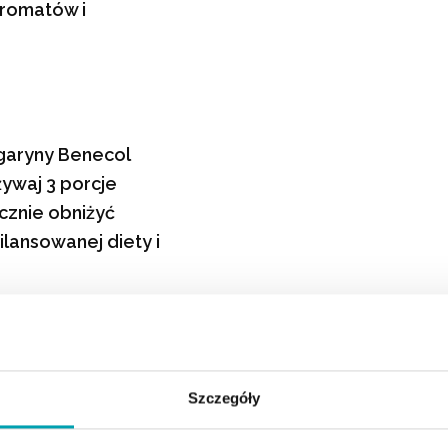
romatów i
rgaryny Benecol
żywaj 3 porcje
ecznie obniżyć
lansowanej diety i
Szczegóły