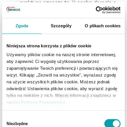
praktyce oznacza to, iż osoba dorosła o
niskiej aktywności fizycznej nie powinna
spożywać więcej niż 56 g wolnych
Zgoda
Szczegóły
O plikach cookies
cukrów (1 łyżeczka od herbaty to około 5
g), czyli pochodzących z cukiernicy,
dodawanych przez producenta oraz
Niniejsza strona korzysta z plików cookie
cukrów naturalnych występujących w
Używamy plików cookie na naszej stronie internetowej,
miodzie, sokach owocowych i
aby zapewnić Ci wygodę użytkowania poprzez
koncentratach soków [10]. Wiąże się to
zapamiętywanie Twoich preferencji i powtarzających się
wizyt. Klikając „Zezwól na wszystkie", wyrażasz zgodę
również z nadmiernym spożyciem kalorii,
na użycie wszystkich plików cookie. Możesz jednak
a spożywanie zbyt dużej ilości kalorii
odwiedzić Ustawienia plików cookie, aby wyrazić zgodę
może prowadzić do zwiększenia masy
tylko na niektóre z nich. Więcej informacji znajdziesz w
ciała i rozwoju otyłości – czynników
naszej
Polityce Prywatności
.
ryzyka choroby wieńcowej [15].
Wybór
Spożywanie większej ilości produktów
Niezbędne
zgody