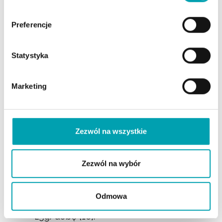
pełnoziarnistych i dużej ilości
węglowodanów bogatych w błonnik
Preferencje
pokarmowy, takich jak pełnoziarnisty
makaron, skórki na ziemniakach i
Statystyka
brązowy ryż, jest dobre dla zdrowia
układu pokarmowego – i dla zdrowia
Marketing
serca
[15]. Ale pomimo korzyści, które
wynikają ze spożycia błonnika
pokarmowego jego średnie spożycie
wśród dorosłych kobiet pozostaje niskie.
Zezwól na wszystkie
Z badań wynika, że średnie dzienne
spożycie błonnika pokarmowego w
Zezwól na wybór
Polsce wynosi 17,5 g/osobę u kobiet i
20,9 g/osobę u mężczyzn, a jego
Odmowa
minimalny rekomendowany udział to
25g/dobę [16].