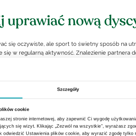
j uprawiać nową dysc
ć się oczywiste, ale sport to świetny sposób na ut
 się w regularną aktywność. Znalezienie partnera d
rtnera do squasha na zimę może pomóc w utrzymani
tego, jaki sport wybierzesz, możesz sprawić, by był 
, jak oczekujesz. Sport uprawiany na własny sposób
etodą na utrzymanie formy.
Szczegóły
, by przed podjęciem nowej formy ćwiczeń skonsulto
 plików cookie
.
szej stronie internetowej, aby zapewnić Ci wygodę użytkowan
ających się wizyt. Klikając „Zezwól na wszystkie", wyrażasz zg
:
 odwiedzić Ustawienia plików cookie, aby wyrazić zgodę tylko n