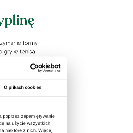
yplinę
rzymanie formy
o gry w tenisa
u tempa.
tak relaksujący
 może stać się
O plikach cookies
wać się ze
ia poprzez zapamiętywanie
odę na użycie wszystkich
a niektóre z nich. Więcej