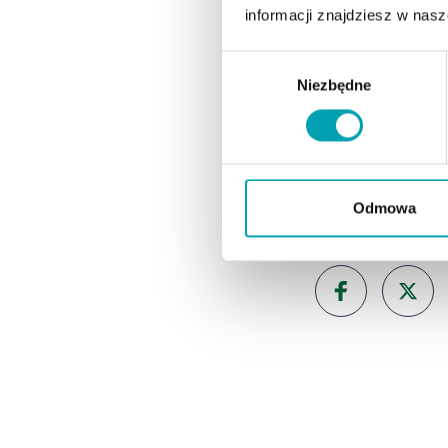
informacji znajdziesz w nas
Orzechy lasko
Wybór
Niezbędne
zgody
Jak obniżyć, z
Czynniki powo
Odmowa
PODZIEL SIĘ ART