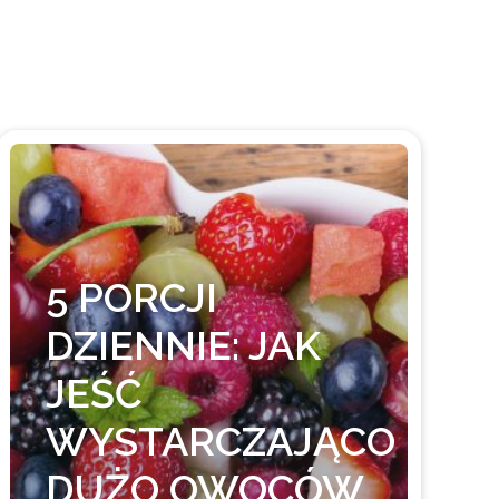
5 PORCJI
DZIENNIE: JAK
JEŚĆ
WYSTARCZAJĄCO
DUŻO OWOCÓW