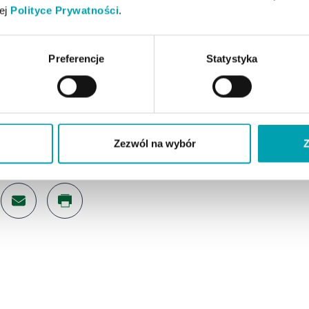
zej
Polityce Prywatności
.
we – właściwości odżywcze i zdrowotne
Preferencje
Statystyka
bić wysoki cholesterol – sprawdzone metody
dujące wzrost poziomu cholesterolu
Zezwól na wybór
Z
YKUŁEM