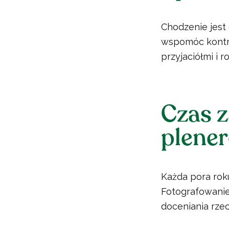
Chodzenie jest
wspomóc kontro
przyjaciółmi i r
Czas z
plene
Każda pora rok
Fotografowanie 
doceniania rzec