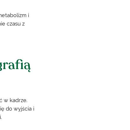
etabolizm i
ie czasu z
grafią
ć w kadrze.
ę do wyjścia i
.