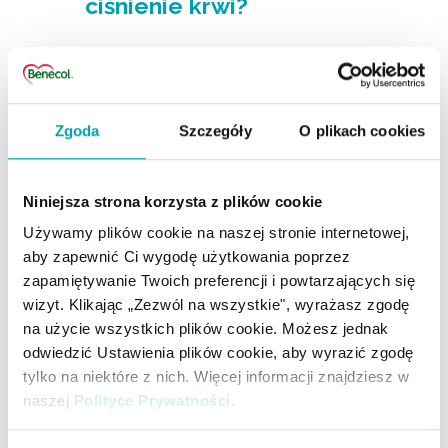
ciśnienie krwi?
Czy mogę stosować produkty
Benecol po upływie ich daty
przydatności do spożycia?
Zgoda
Szczegóły
O plikach cookies
Czy mogę samodzielnie
Niniejsza strona korzysta z plików cookie
zdecydować o stosowaniu
Używamy plików cookie na naszej stronie internetowej,
produktów Benecol?
aby zapewnić Ci wygodę użytkowania poprzez
zapamiętywanie Twoich preferencji i powtarzających się
Czy jeszcze ktoś powinien
wizyt. Klikając „Zezwól na wszystkie", wyrażasz zgodę
na użycie wszystkich plików cookie. Możesz jednak
unikać produktów Benecol
odwiedzić Ustawienia plików cookie, aby wyrazić zgodę
tylko na niektóre z nich. Więcej informacji znajdziesz w
zawierających stanole?
naszej
Polityce Prywatności
.
W jaki sposób produkty marki