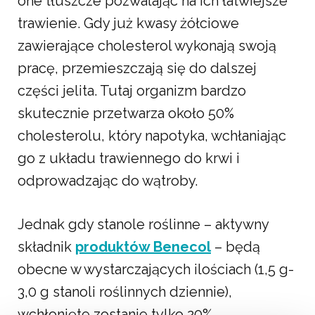
one tłuszcze pozwalając na ich łatwiejsze
trawienie. Gdy już kwasy żółciowe
zawierające cholesterol wykonają swoją
pracę, przemieszczają się do dalszej
części jelita. Tutaj organizm bardzo
skutecznie przetwarza około 50%
cholesterolu, który napotyka, wchłaniając
go z układu trawiennego do krwi i
odprowadzając do wątroby.
Jednak gdy stanole roślinne – aktywny
składnik
produktów Benecol
– będą
obecne w wystarczających ilościach (1,5 g-
3,0 g stanoli roślinnych dziennie),
wchłonięte zostanie tylko 20%