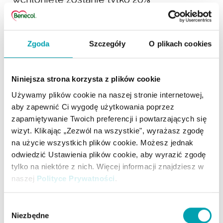
cholesterolu. To natomiast obniży stężenie
cholesterolu LDL, czyli „złego”
Zgoda
Szczegóły
O plikach cookies
cholesterolu we krwi.
Niniejsza strona korzysta z plików cookie
CHOLESTEROL
Używamy plików cookie na naszej stronie internetowej,
aby zapewnić Ci wygodę użytkowania poprzez
Jakie są zalecane stężenia
zapamiętywanie Twoich preferencji i powtarzających się
dla cholesterolu nie-HDL,
wizyt. Klikając „Zezwól na wszystkie", wyrażasz zgodę
na użycie wszystkich plików cookie. Możesz jednak
LDL, HDL i cholesterolu
odwiedzić Ustawienia plików cookie, aby wyrazić zgodę
całkowitego?
tylko na niektóre z nich. Więcej informacji znajdziesz w
naszej
Polityce Prywatności
.
Skąd będę wiedzieć, że mam
Wybór
zbyt wysoki poziom
Niezbędne
zgody