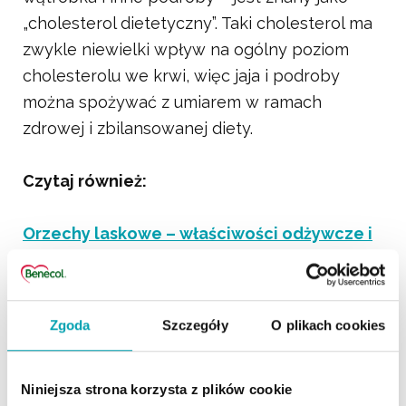
„cholesterol dietetyczny”. Taki cholesterol ma
zwykle niewielki wpływ na ogólny poziom
cholesterolu we krwi, więc jaja i podroby
można spożywać z umiarem w ramach
zdrowej i zbilansowanej diety.
Czytaj również:
Orzechy laskowe – właściwości odżywcze i
zdrowotne
Jak obniżyć, zbić wysoki cholesterol –
Zgoda
Szczegóły
O plikach cookies
sprawdzone metody
Czynniki powodujące wzrost poziomu
Niniejsza strona korzysta z plików cookie