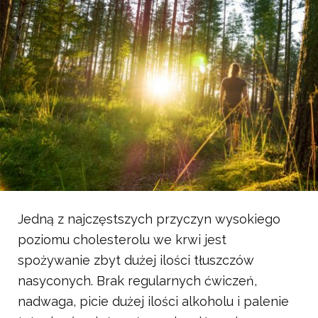
Jedną z najczęstszych przyczyn wysokiego
poziomu cholesterolu we krwi jest
spożywanie zbyt dużej ilości tłuszczów
nasyconych. Brak regularnych ćwiczeń,
nadwaga, picie dużej ilości alkoholu i palenie