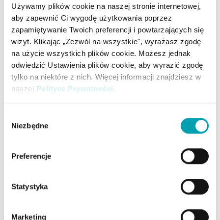
cholesterolu
Używamy plików cookie na naszej stronie internetowej,
aby zapewnić Ci wygodę użytkowania poprzez
zapamiętywanie Twoich preferencji i powtarzających się
Kalkulator cholesterolu
wizyt. Klikając „Zezwól na wszystkie", wyrażasz zgodę
na użycie wszystkich plików cookie. Możesz jednak
odwiedzić Ustawienia plików cookie, aby wyrazić zgodę
PODZIEL SIĘ ARTYKUŁEM
tylko na niektóre z nich. Więcej informacji znajdziesz w
naszej
Polityce Prywatności
.
Wybór
Niezbędne
zgody
Preferencje
Więcej artykułów
Statystyka
Marketing